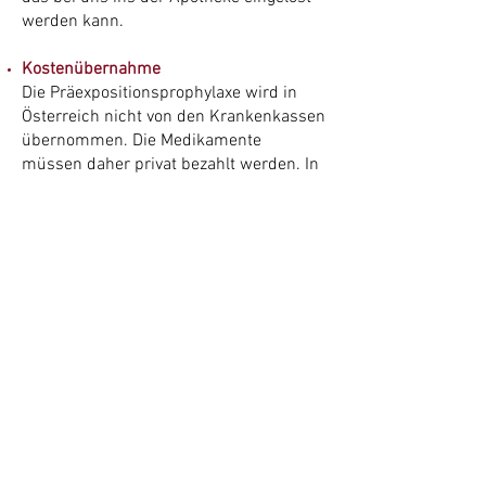
werden kann.
Kostenübernahme
Die Präexpositionsprophylaxe wird in
Österreich nicht von den Krankenkassen
übernommen. Die Medikamente
müssen daher privat bezahlt werden. In
unserer Apotheke erhalten Sie PrEP
Generika kostengünstig um € 58 für 28
Stück der
Firma KRKA.
PrEP Informationen der
Österreichischen Aidsgesellschaft
Die
Österreichische
Aidsgesellschaft
informiert von
medizinischen Expert*innen der ÖAG
zur HIV-Präexpositionsprophylaxe (PrEP).