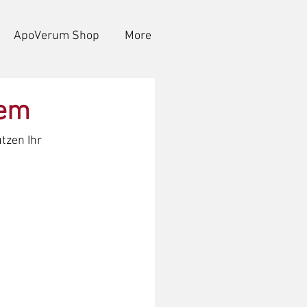
ApoVerum Shop
More
tem
zen Ihr 